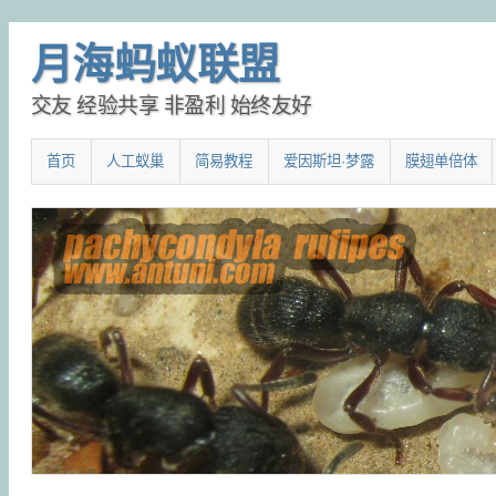
月海蚂蚁联盟
交友 经验共享 非盈利 始终友好
Main menu
SKIP TO CONTENT
首页
人工蚁巢
简易教程
爱因斯坦·梦露
膜翅单倍体