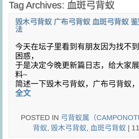
Tag Archives:
血斑弓背蚁
毁木弓背蚁 广布弓背蚁 血斑弓背蚁 
法
今天在坛子里看到有朋友因为找不
困惑，
于是决定今晚更新篇日志，给大家
料~
简述一下毁木弓背蚁，广布弓背蚁
全文
POSTED IN
弓背蚁属（CAMPONOT
背蚁
,
毁木弓背蚁
,
血斑弓背蚁
|
1